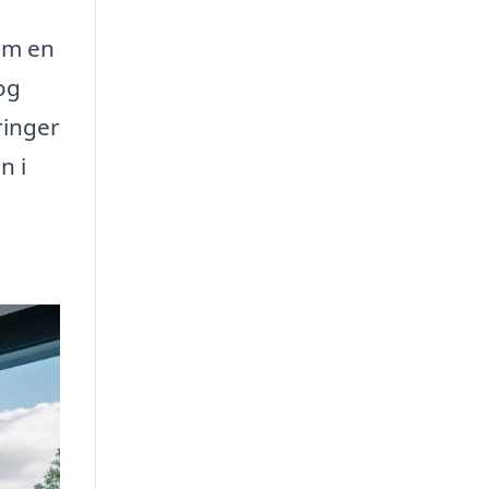
som en
og
ringer
n i