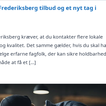
rederiksberg tilbud og et nyt tag i
eriksberg kræver, at du kontakter flere lokale
g kvalitet. Det samme gælder, hvis du skal h
vælge erfarne fagfolk, der kan sikre holdbarhe
åde at få et […]