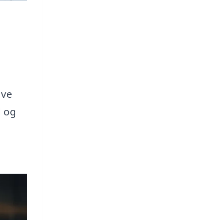
ave
d og